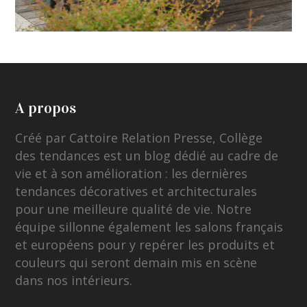
A propos
Créé par Cattoire Relation Presse, Collège
des tendances est un blog dédié au cadre de
vie et à son amélioration : les dernières
tendances décoratives et architecturales
pour une meilleure qualité de vie. Notre
équipe sillonne également les salons français
et européens pour y repérer les produits et
couleurs qui seront demain mis en scène
dans nos intérieurs.