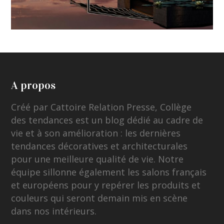
A propos
Créé par Cattoire Relation Presse, Collège
des tendances est un blog dédié au cadre de
vie et à son amélioration : les dernières
tendances décoratives et architecturales
pour une meilleure qualité de vie. Notre
équipe sillonne également les salons français
et européens pour y repérer les produits et
couleurs qui seront demain mis en scène
dans nos intérieurs.