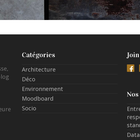
Catégories
Join
sse,
Architecture
blog
Déco
Environnement
Nos 
Moodboard
Socio
Entr
eure
resp
stan
Data