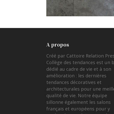
A propos
Créé par Cattoire Relation Pre
Collège des tendances est un 
dédié au cadre de vie et à son
amélioration : les dernières
tendances décoratives et
architecturales pour une meill
qualité de vie. Notre équipe
sillonne également les salons
français et européens pour y