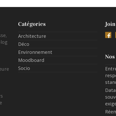
Catégories
Join
sse,
Architecture
blog
Déco
Environnement
Nos 
Moodboard
Socio
Entr
eure
resp
stan
Data
rs
souv
e
exig
Réem