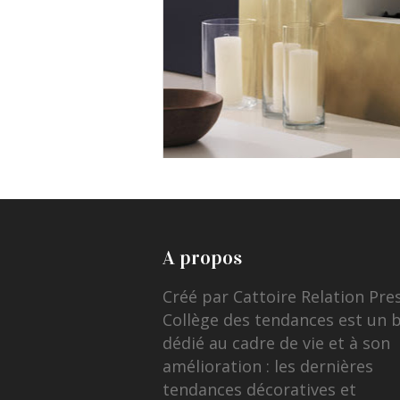
A propos
Créé par Cattoire Relation Pre
Collège des tendances est un 
dédié au cadre de vie et à son
amélioration : les dernières
tendances décoratives et