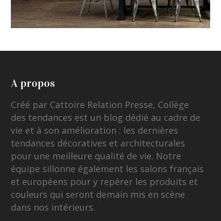
A propos
Créé par Cattoire Relation Presse, Collège
des tendances est un blog dédié au cadre de
vie et à son amélioration : les dernières
tendances décoratives et architecturales
pour une meilleure qualité de vie. Notre
équipe sillonne également les salons français
et européens pour y repérer les produits et
couleurs qui seront demain mis en scène
dans nos intérieurs.