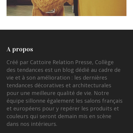
A propos
Créé par Cattoire Relation Presse, Collège
des tendances est un blog dédié au cadre de
vie et à son amélioration : les dernières
tendances décoratives et architecturales
pour une meilleure qualité de vie. Notre
équipe sillonne également les salons français
et européens pour y repérer les produits et
couleurs qui seront demain mis en scène
dans nos intérieurs.