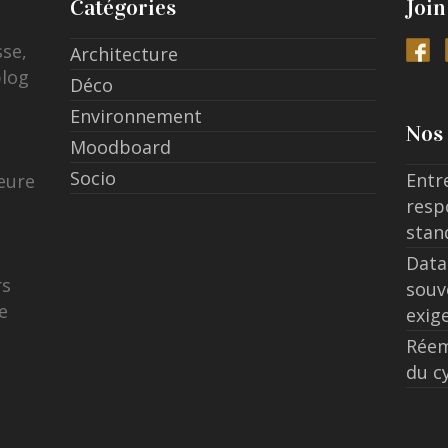
Catégories
Join
sse,
Architecture
blog
Déco
Environnement
Nos 
Moodboard
Socio
Entr
eure
resp
stan
Data
rs
souv
e
exig
Réem
du c