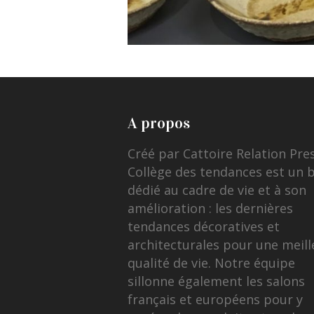
A propos
Créé par Cattoire Relation Pre
Collège des tendances est un 
dédié au cadre de vie et à son
amélioration : les dernières
tendances décoratives et
architecturales pour une meill
qualité de vie. Notre équipe
sillonne également les salons
français et européens pour y