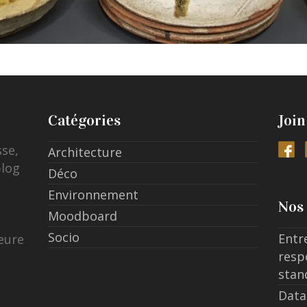
Catégories
Join
sse,
Architecture
blog
Déco
Environnement
Nos 
Moodboard
Socio
Entr
eure
resp
stan
Data