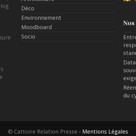
blog
Déco
Environnement
Nos 
Moodboard
Socio
Entr
eure
resp
stan
Data
rs
souv
e
exig
Réem
du c
© Cattoire Relation Presse
- Mentions Légales