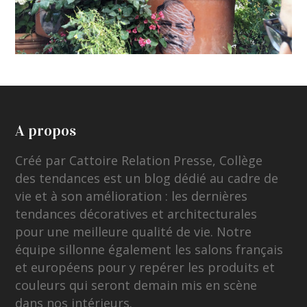
A propos
Créé par Cattoire Relation Presse, Collège
des tendances est un blog dédié au cadre de
vie et à son amélioration : les dernières
tendances décoratives et architecturales
pour une meilleure qualité de vie. Notre
équipe sillonne également les salons français
et européens pour y repérer les produits et
couleurs qui seront demain mis en scène
dans nos intérieurs.