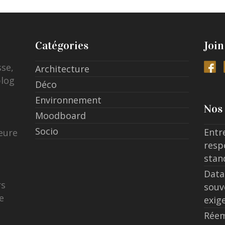
Catégories
Join
sse,
Architecture
blog
Déco
Environnement
Nos 
Moodboard
Socio
Entr
eure
resp
stan
Data
rs
souv
e
exig
Réem