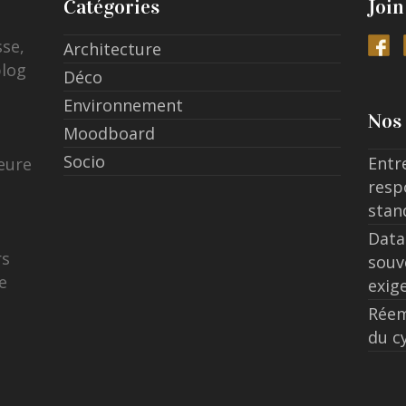
Catégories
Join
sse,
Architecture
blog
Déco
Environnement
Nos 
Moodboard
Socio
Entr
eure
resp
stan
Data
rs
souv
e
exig
Réem
du c