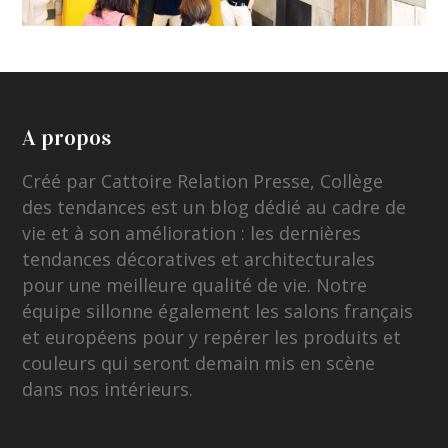
A propos
Créé par Cattoire Relation Presse, Collège
des tendances est un blog dédié au cadre de
vie et à son amélioration : les dernières
tendances décoratives et architecturales
pour une meilleure qualité de vie. Notre
équipe sillonne également les salons français
et européens pour y repérer les produits et
couleurs qui seront demain mis en scène
dans nos intérieurs.