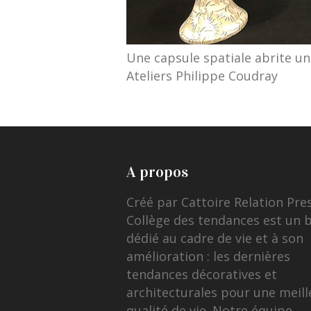
Une capsule spatiale abrite un
Ateliers Philippe Coudray
A propos
Créé par Cattoire Relation Pre
Collège des tendances est un 
dédié au cadre de vie et à son
amélioration : les dernières
tendances décoratives et
architecturales pour une meill
qualité de vie. Notre équipe