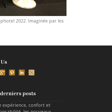
photel 2022. Imaginée par les
 Us
derniers posts
e expérience, confort et
onsabilité, les nouveaux