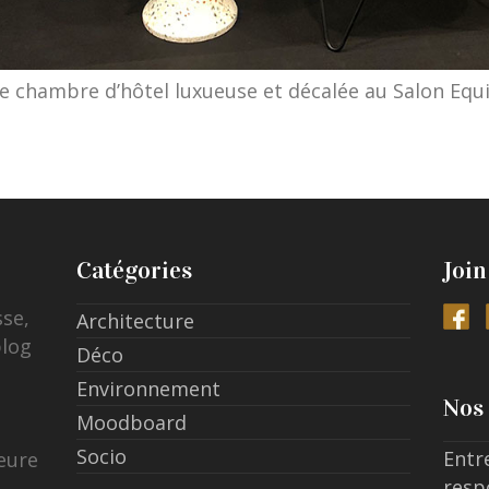
e chambre d’hôtel luxueuse et décalée au Salon Equi
Catégories
Join
sse,
Architecture
blog
Déco
Environnement
Nos 
Moodboard
Socio
Entr
eure
resp