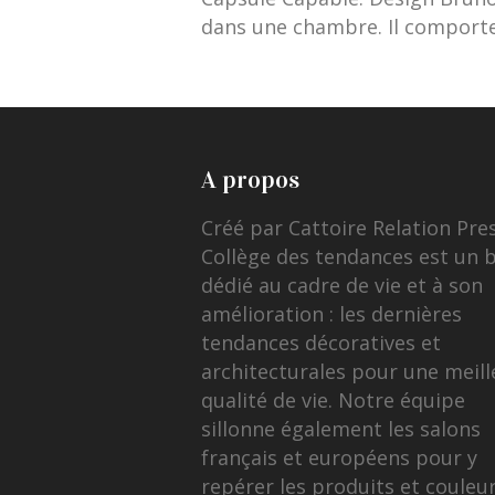
dans une chambre. Il comporte
A propos
Créé par Cattoire Relation Pre
Collège des tendances est un 
dédié au cadre de vie et à son
amélioration : les dernières
tendances décoratives et
architecturales pour une meill
qualité de vie. Notre équipe
sillonne également les salons
français et européens pour y
repérer les produits et couleu