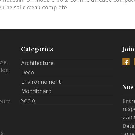
 une salle d’eau complète
Catégories
Join
sse,
Architecture
blog
Déco
Environnement
Nos 
Moodboard
Socio
Entr
eure
resp
stan
Data
rs
souv