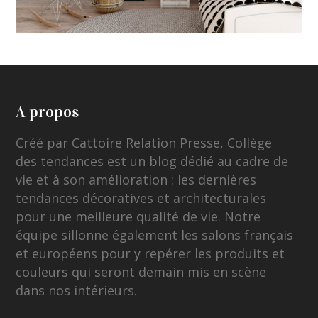
A propos
Créé par Cattoire Relation Presse, Collège
des tendances est un blog dédié au cadre de
vie et à son amélioration : les dernières
tendances décoratives et architecturales
pour une meilleure qualité de vie. Notre
équipe sillonne également les salons français
et européens pour y repérer les produits et
couleurs qui seront demain mis en scène
dans nos intérieurs.