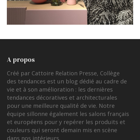
A propos
Créé par Cattoire Relation Presse, Collège
des tendances est un blog dédié au cadre de
vie et à son amélioration : les dernières
tendances décoratives et architecturales
pour une meilleure qualité de vie. Notre
équipe sillonne également les salons français
et européens pour y repérer les produits et
couleurs qui seront demain mis en scène
dans nos intérieurs.