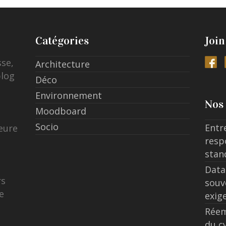
Catégories
Join
sse,
Architecture
blog
Déco
Environnement
Nos 
Moodboard
Socio
Entr
eure
resp
stan
Data
rs
souv
e
exig
Réem
du c