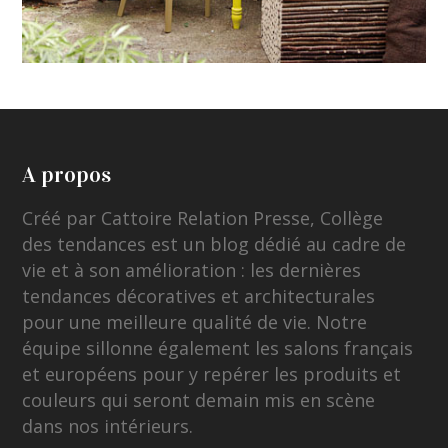
A propos
Créé par Cattoire Relation Presse, Collège
des tendances est un blog dédié au cadre de
vie et à son amélioration : les dernières
tendances décoratives et architecturales
pour une meilleure qualité de vie. Notre
équipe sillonne également les salons français
et européens pour y repérer les produits et
couleurs qui seront demain mis en scène
dans nos intérieurs.