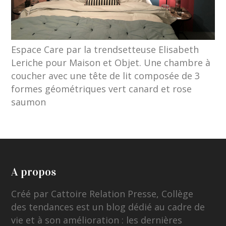
Espace Care par la trendsetteuse Elisabeth
Leriche pour Maison et Objet. Une chambre à
coucher avec une tête de lit composée de 3
formes géométriques vert canard et rose
saumon
A propos
Créé par Cattoire Relation Presse, Collège
des tendances est un blog dédié au cadre de
vie et à son amélioration : les dernières