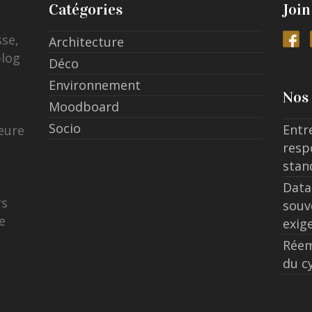
Catégories
Join
sse,
Architecture
blog
Déco
Environnement
Nos 
Moodboard
Socio
Entr
eure
resp
stan
Data
rs
souv
e
exig
Réem
du c