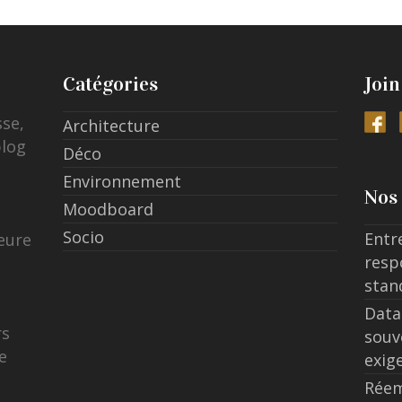
Catégories
Join
sse,
Architecture
blog
Déco
Environnement
Nos 
Moodboard
Socio
Entr
eure
resp
stan
Data
rs
souv
e
exig
Réem