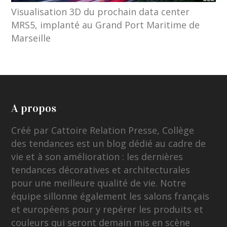
Visualisation 3D du prochain data center
MRS5, implanté au Grand Port Maritime de
Marseille
A propos
Créé par Cattoire Relation Presse, Collège
des tendances est un blog dédié au cadre de
vie et à son amélioration : les dernières
tendances décoratives et architecturales
pour une meilleure qualité de vie. Notre
équipe sillonne également les salons français
et européens pour y repérer les produits et
couleurs qui seront demain mis en scène