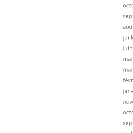
oct
sep
aoû
juil
jui
mai
mar
févr
jan
nov
oct
sep