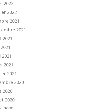
s 2022
vier 2022
obre 2021
tembre 2021
t 2021
n 2021
l 2021
s 2021
vier 2021
embre 2020
t 2020
let 2020
s 2020