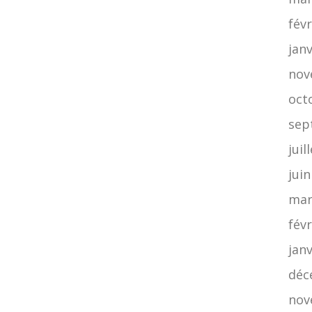
févr
jan
nov
oct
sep
juil
jui
mar
févr
jan
déc
nov