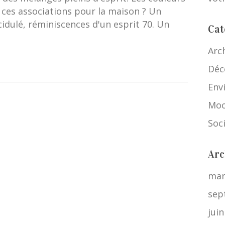
 ces associations pour la maison ? Un
cidulé, réminiscences d'un esprit 70. Un
Cat
Arc
Déc
Env
Moo
Soc
Arc
mar
sep
jui