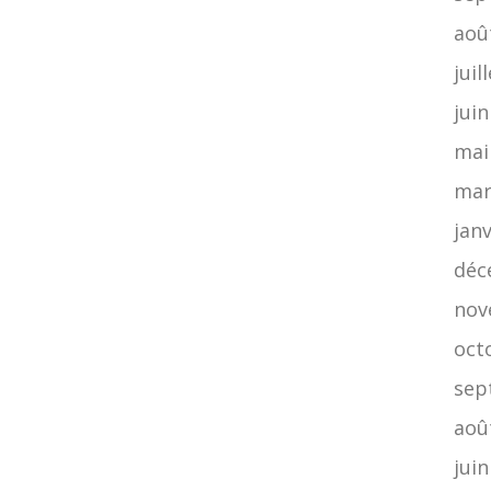
aoû
juil
jui
mai
mar
jan
déc
nov
oct
sep
aoû
jui