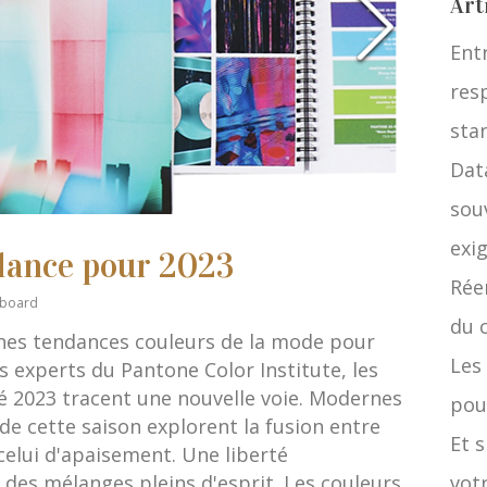
Art
Ent
res
stan
Data
sou
exi
ndance pour 2023
Rée
board
du 
aines tendances couleurs de la mode pour
Les
es experts du Pantone Color Institute, les
é 2023 tracent une nouvelle voie. Modernes
pou
de cette saison explorent la fusion entre
Et 
celui d'apaisement. Une liberté
r des mélanges pleins d'esprit. Les couleurs
votr