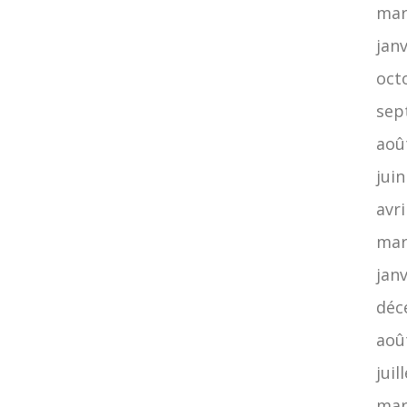
mar
jan
oct
sep
aoû
jui
avri
mar
jan
déc
aoû
juil
mar