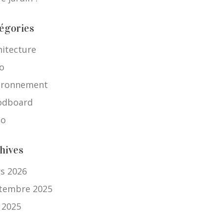
égories
hitecture
o
ironnement
dboard
io
hives
s 2026
tembre 2025
n 2025