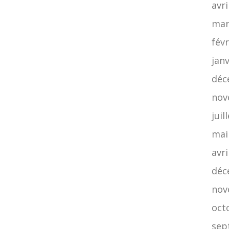
avri
mar
févr
jan
déc
nov
juil
mai
avri
déc
nov
oct
sep