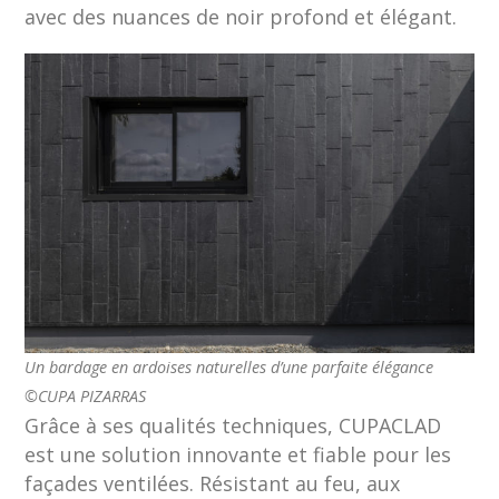
avec des nuances de noir profond et élégant.
Un bardage en ardoises naturelles d’une parfaite élégance
©CUPA PIZARRAS
Grâce à ses qualités techniques, CUPACLAD
est une solution innovante et fiable pour les
façades ventilées. Résistant au feu, aux