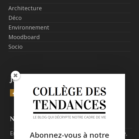
Architecture
Déco
Environnement
Moodboard
Socio
Join Us
Nos derniers posts
Entre expérience, confort et responsabilité,
Abonnez-vous à notre