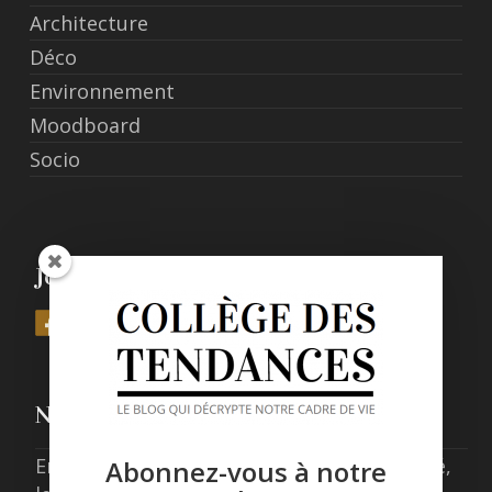
Architecture
Déco
Environnement
Moodboard
Socio
Join Us
Nos derniers posts
Entre expérience, confort et responsabilité,
Abonnez-vous à notre