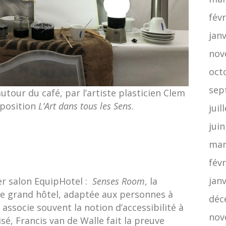
févr
jan
nov
oct
sep
autour du café, par l’artiste plasticien Clem
xposition
L’Art dans tous les Sens
.
juil
jui
mar
févr
jan
er salon EquipHotel :
Senses Room
, la
e grand hôtel, adaptée aux personnes à
déc
 associe souvent la notion d’accessibilité à
nov
sé, Francis van de Walle fait la preuve