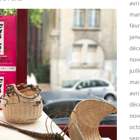
avri
mar
févr
jan
déc
nov
juil
mai
avri
déc
nov
oct
sep