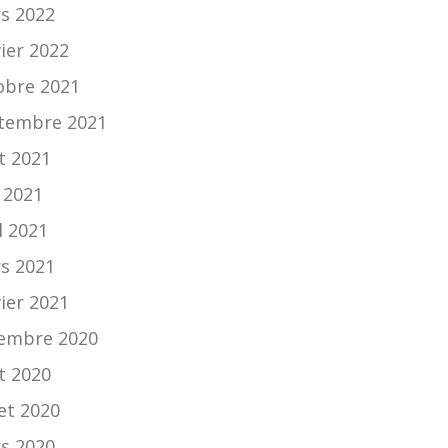
s 2022
vier 2022
obre 2021
tembre 2021
t 2021
n 2021
l 2021
s 2021
vier 2021
embre 2020
t 2020
let 2020
s 2020