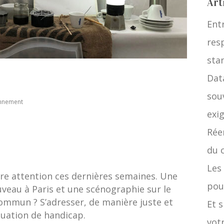
Art
Ent
res
stan
Data
sou
onnement
exi
Rée
du 
Les
tre attention ces dernières semaines. Une
pou
uveau à Paris et une scénographie sur le
commun ? S’adresser, de manière juste et
Et 
tuation de handicap.
votr