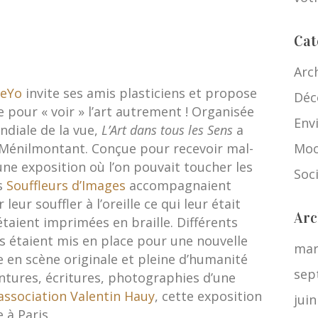
Cat
Arc
leYo
invite ses amis plasticiens et propose
Déc
 pour « voir » l’art autrement ! Organisée
Env
ndiale de la vue,
L’Art dans tous les Sens
a
e Ménilmontant. Conçue pour recevoir mal-
Moo
une exposition où l’on pouvait toucher les
Soc
rs
Souffleurs d’Images
accompagnaient
leur souffler à l’oreille ce qui leur était
Arc
s étaient imprimées en braille. Différents
s étaient mis en place pour une nouvelle
mar
 en scène originale et pleine d’humanité
sep
ntures, écritures, photographies d’une
’association Valentin Hauy
, cette exposition
jui
 à Paris.