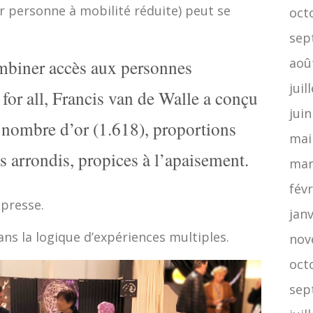
personne à mobilité réduite) peut se
oct
sep
aoû
mbiner accès aux personnes
juil
 for all, Francis van de Walle a conçu
jui
 nombre d’or (1.618), proportions
mai
es arrondis, propices à l’apaisement.
mar
févr
 presse.
jan
dans la logique d’expériences multiples.
nov
oct
sep