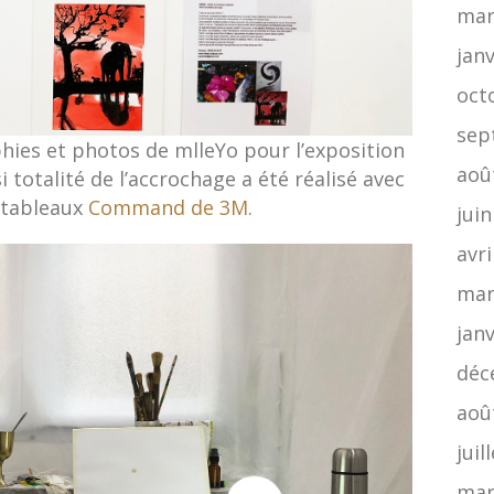
mar
jan
oct
sep
hies et photos de mlleYo pour l’exposition
aoû
i totalité de l’accrochage a été réalisé avec
 tableaux
Command de 3M
.
jui
avri
mar
jan
déc
aoû
juil
mar