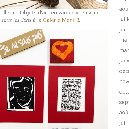
aoû
Bellem – Objets d’art en vannerie Pascale
juil
s tous les Sens
à la
Galerie Ménil’8
.
jui
mai
mar
jan
déc
nov
oct
sep
aoû
jui