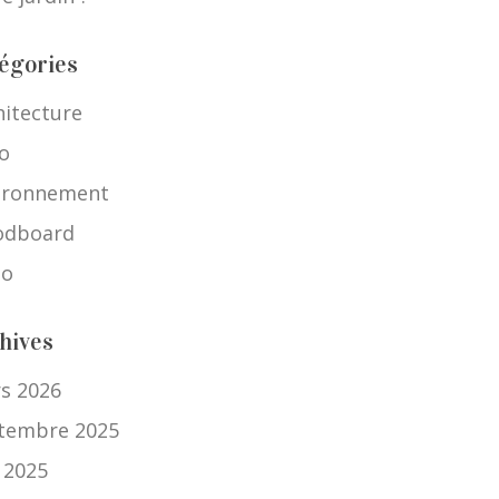
égories
hitecture
o
ironnement
dboard
io
hives
s 2026
tembre 2025
n 2025