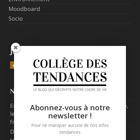
Moodboard
Socio
Join Us
Nos derniers posts
Entre expérience, confort et responsabilité,
Abonnez-vous à notre
les nouveaux standards de l’hôtellerie
newsletter !
française
Pour ne manquer aucune de nos infos
Data centers en France : concilier
tendances
souveraineté numérique et exigence