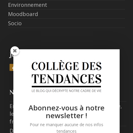
Environnement
Moodboard
Socio
Join Us
Nos derniers posts
Entre expérience, confort et responsabilité,
Abonnez-vous à notre
les nouveaux standards de l’hôtellerie
newsletter !
française
Pour ne manquer aucune de nos infos
Data centers en France : concilier
tendances