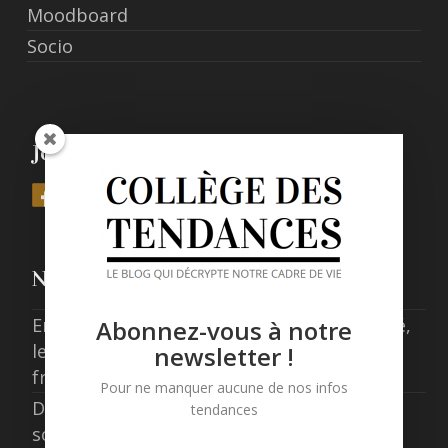
Moodboard
Socio
Join Us
Nos derniers posts
Entre expérience, confort et responsabilité,
Abonnez-vous à notre
les nouveaux standards de l’hôtellerie
newsletter !
française
Pour ne manquer aucune de nos infos
Data centers en France : concilier
tendances
souveraineté numérique et exigence