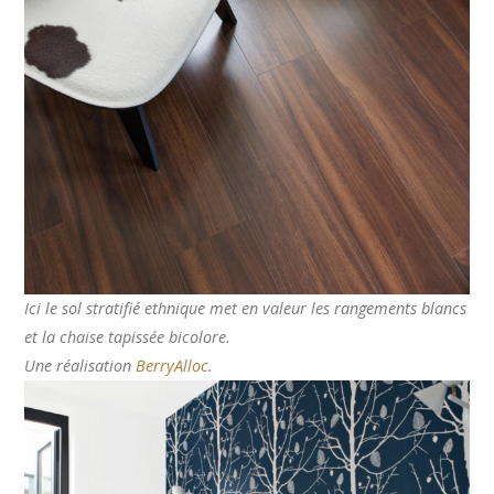
Ici le sol stratifié ethnique met en valeur les rangements blancs
et la chaise tapissée bicolore.
Une réalisation
BerryAlloc
.