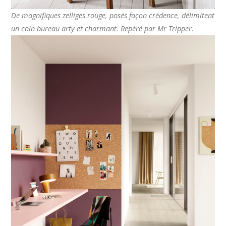
De magnifiques zelliges rouge, posés façon crédence, délimitent
un coin bureau arty et charmant. Repéré par Mr Tripper.