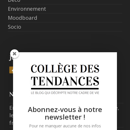
Environnement
Moodboard
Socio
Join Us
Nos derniers posts
Entre expérience, confort et responsabilité,
Abonnez-vous à notre
les nouveaux standards de l’hôtellerie
newsletter !
française
Pour ne manquer aucune de nos infos