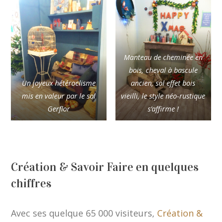
Manteau de cheminée en
bois, cheval à bascule
Un joyeux hétéroclisme
ancien, sol effet bois
mis en valeur par le sol
vieilli, le style néo-rustique
Gerflor
s’affirme !
Création & Savoir Faire en quelques
chiffres
Avec ses quelque 65 000 visiteurs,
Création &