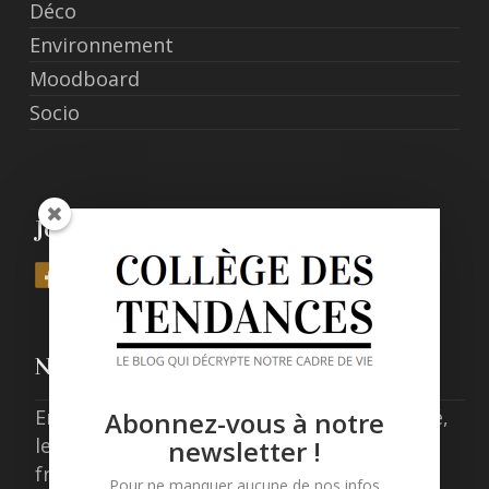
Déco
Environnement
Moodboard
Socio
Join Us
Nos derniers posts
Entre expérience, confort et responsabilité,
Abonnez-vous à notre
les nouveaux standards de l’hôtellerie
newsletter !
française
Pour ne manquer aucune de nos infos