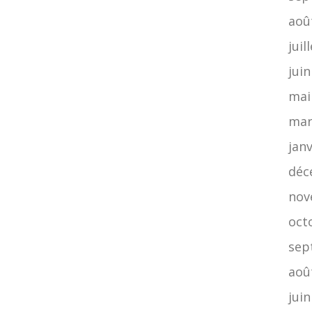
aoû
juil
jui
mai
mar
jan
déc
nov
oct
sep
aoû
jui