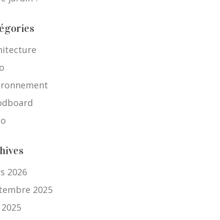
égories
hitecture
o
ironnement
dboard
io
hives
s 2026
tembre 2025
n 2025