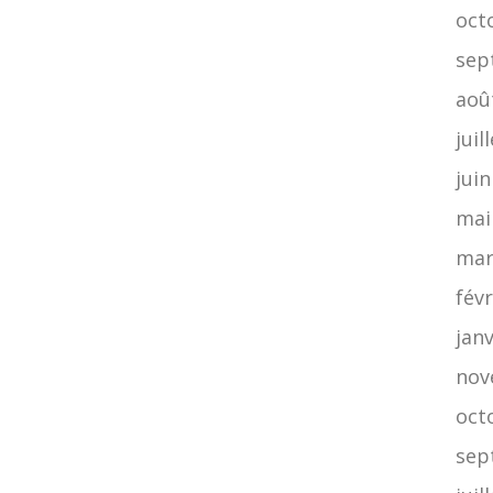
oct
sep
aoû
juil
jui
mai
mar
févr
jan
nov
oct
sep