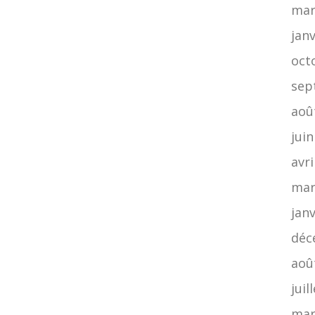
mar
jan
oct
sep
aoû
jui
avri
mar
jan
déc
aoû
juil
mar