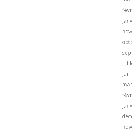
févr
jan
nov
oct
sep
juil
jui
mar
févr
jan
déc
nov