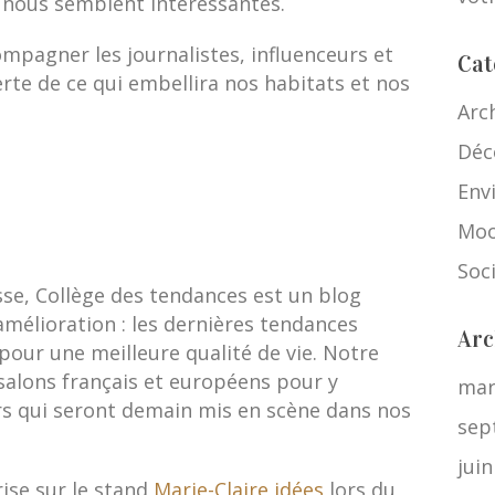
 nous semblent intéressantes.
mpagner les journalistes, influenceurs et
Cat
te de ce qui embellira nos habitats et nos
Arc
Déc
Env
Moo
Soc
sse, Collège des tendances est un blog
amélioration : les dernières tendances
Arc
pour une meilleure qualité de vie. Notre
salons français et européens pour y
mar
rs qui seront demain mis en scène dans nos
sep
jui
ise sur le stand
Marie-Claire idées
lors du