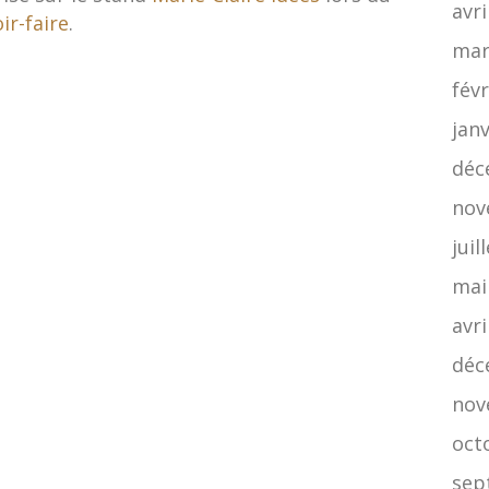
avri
ir-faire
.
mar
févr
jan
déc
nov
juil
mai
avri
déc
nov
oct
sep