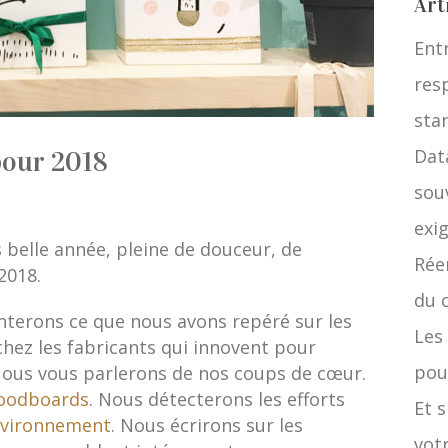
Art
Ent
res
stan
Data
pour 2018
sou
exi
 belle année, pleine de douceur, de
Rée
2018.
du 
terons ce que nous avons repéré sur les
Les
chez les fabricants qui innovent pour
pou
 Nous vous parlerons de nos coups de cœur.
oodboards
. Nous détecterons les efforts
Et 
vironnement
. Nous écrirons sur les
votr